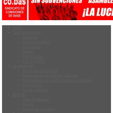
Inicio
Comunicación
Noticias
Comunicados
Artículos
Áreas
Territorios
SECTORES
Legislación
Normativa laboral
Normativa de Salud Laboral
Normativa en materia de Igualdad
Convenios
Guía Laboral
ÁREAS
Salud laboral
Mujer
Asesoría jurídica