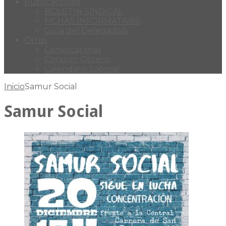
Publicaciones
BOLETÍN SINDICAL
FICHAS INFORMATIVAS
Guía del Delegado/a
Otros
Convocatorias
Corazón Obrero
Calendario Laboral
Inicio
Samur Social
Samur Social