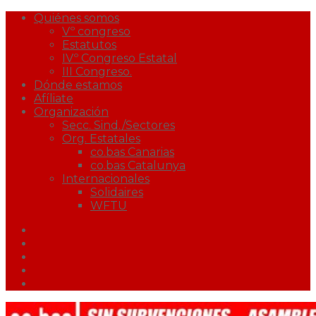
Quiénes somos
Vº congreso
Estatutos
IVº Congreso Estatal
III Congreso.
Dónde estamos
Afíliate
Organización
Secc. Sind./Sectores
Org. Estatales
co.bas Canarias
co.bas Catalunya
Internacionales
Solidaires
WFTU
Facebook
Twitter
Youtube
Correo
Podcast