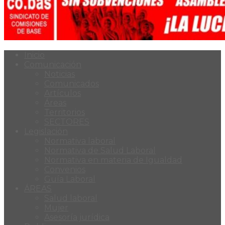
Inicio
Comunicación
Noticias
Comunicados
Artículos
Áreas
Territorios
SECTORES
Legislación
Normativa laboral
Normativa de Salud Laboral
Normativa en materia de Igualdad
Convenios
Guía Laboral
ÁREAS
Salud laboral
Mujer
Asesoría jurídica