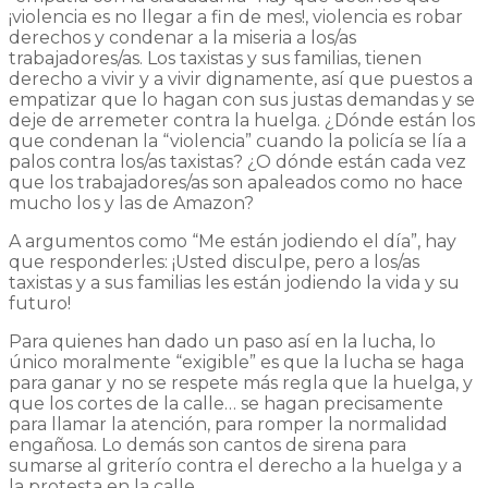
¡violencia es no llegar a fin de mes!, violencia es robar
derechos y condenar a la miseria a los/as
trabajadores/as. Los taxistas y sus familias, tienen
derecho a vivir y a vivir dignamente, así que puestos a
empatizar que lo hagan con sus justas demandas y se
deje de arremeter contra la huelga. ¿Dónde están los
que condenan la “violencia” cuando la policía se lía a
palos contra los/as taxistas? ¿O dónde están cada vez
que los trabajadores/as son apaleados como no hace
mucho los y las de Amazon?
A argumentos como “Me están jodiendo el día”, hay
que responderles: ¡Usted disculpe, pero a los/as
taxistas y a sus familias les están jodiendo la vida y su
futuro!
Para quienes han dado un paso así en la lucha, lo
único moralmente “exigible” es que la lucha se haga
para ganar y no se respete más regla que la huelga, y
que los cortes de la calle… se hagan precisamente
para llamar la atención, para romper la normalidad
engañosa. Lo demás son cantos de sirena para
sumarse al griterío contra el derecho a la huelga y a
la protesta en la calle.