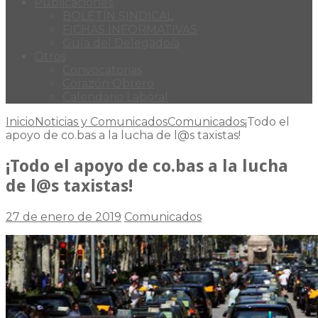
Publicaciones
BOLETÍN SINDICAL
FICHAS INFORMATIVAS
Guía del Delegado/a
Otros
Convocatorias
Corazón Obrero
Calendario Laboral
Inicio
Noticias y Comunicados
Comunicados
¡Todo el
apoyo de co.bas a la lucha de l@s taxistas!
¡Todo el apoyo de co.bas a la lucha
de l@s taxistas!
27 de enero de 2019
Comunicados