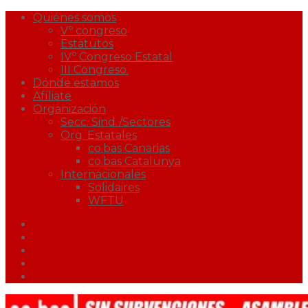
Quiénes somos
Vº congreso
Estatutos
IVº Congreso Estatal
III Congreso.
Dónde estamos
Afíliate
Organización
Secc. Sind./Sectores
Org. Estatales
co.bas Canarias
co.bas Catalunya
Internacionales
Solidaires
WFTU
Facebook
Twitter
Youtube
Correo
Podcast