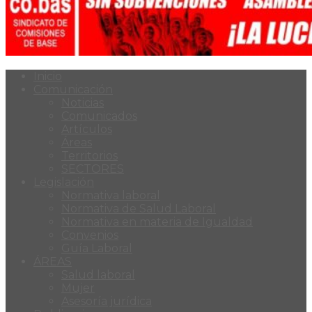
Inicio
Comunicación
Noticias
Comunicados
Artículos
Áreas
Territorios
SECTORES
Legislación
Normativa laboral
Normativa de Salud Laboral
Normativa en materia de Igualdad
Convenios
Guía Laboral
ÁREAS
Salud laboral
Mujer
Asesoría jurídica