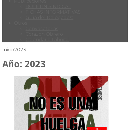
Publicaciones
BOLETÍN SINDICAL
FICHAS INFORMATIVAS
Guía del Delegado/a
Otros
Convocatorias
Corazón Obrero
Calendario Laboral
Inicio
2023
Año:
2023