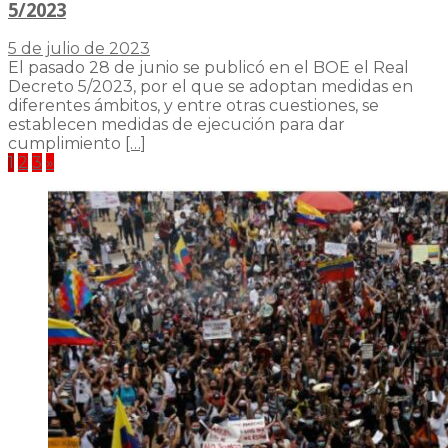
5/2023
5 de julio de 2023
El pasado 28 de junio se publicó en el BOE el Real
Decreto 5/2023, por el que se adoptan medidas en
diferentes ámbitos, y entre otras cuestiones, se
establecen medidas de ejecución para dar
cumplimiento
[…]
Paginación
1
2
3
»
de
entradas