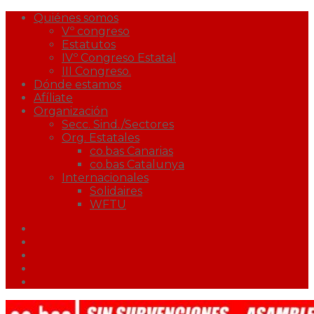
Quiénes somos
Vº congreso
Estatutos
IVº Congreso Estatal
III Congreso.
Dónde estamos
Afíliate
Organización
Secc. Sind./Sectores
Org. Estatales
co.bas Canarias
co.bas Catalunya
Internacionales
Solidaires
WFTU
Facebook
Twitter
Youtube
Correo
Podcast