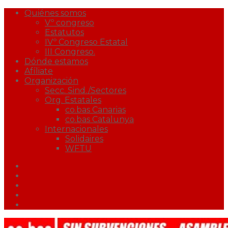
Quiénes somos
Vº congreso
Estatutos
IVº Congreso Estatal
III Congreso.
Dónde estamos
Afíliate
Organización
Secc. Sind./Sectores
Org. Estatales
co.bas Canarias
co.bas Catalunya
Internacionales
Solidaires
WFTU
Facebook
Twitter
Youtube
Correo
Podcast