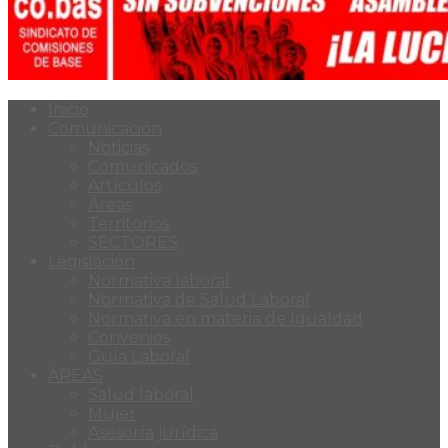
Inicio
Comunicación
Noticias
Comunicados
Artículos
Áreas
Territorios
SECTORES
Legislación
Normativa laboral
Normativa de Salud Laboral
Normativa en materia de Igualdad
Convenios
Guía Laboral
ÁREAS
Salud laboral
Mujer
Asesoría jurídica