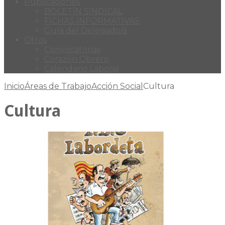
Publicaciones
BOLETÍN SINDICAL
FICHAS INFORMATIVAS
Guía del Delegado/a
Otros
Convocatorias
Corazón Obrero
Calendario Laboral
Inicio
Áreas de Trabajo
Acción Social
Cultura
Cultura