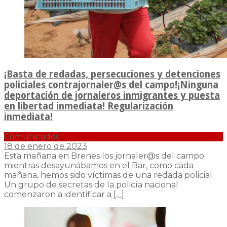
¡Basta de redadas, persecuciones y detenciones
policiales contrajornaler@s del campo!¡Ninguna
deportación de jornaleros inmigrantes y puesta
en libertad inmediata! Regularización
inmediata!
Comunicados
18 de enero de 2023
Esta mañana en Brenes los jornaler@s del campo
mientras desayunábamos en el Bar, como cada
mañana, hemos sido víctimas de una redada policial.
Un grupo de secretas de la policía nacional
comenzaron a identificar a
[…]