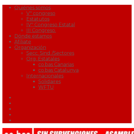
Quiénes somos
Vº congreso
Estatutos
IVº Congreso Estatal
III Congreso.
Dónde estamos
Afíliate
Organización
Secc. Sind./Sectores
Org. Estatales
co.bas Canarias
co.bas Catalunya
Internacionales
Solidaires
WFTU
Facebook
Twitter
Youtube
Correo
Podcast