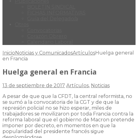
Publicaciones
BOLETÍN SINDICAL
FICHAS INFORMATIVAS
Guía del Delegado/a
Otros
Convocatorias
Corazón Obrero
Calendario Laboral
Inicio
Noticias y Comunicados
Artículos
Huelga general
en Francia
Huelga general en Francia
13 de septiembre de 2017
Artículos
,
Noticias
A pesar de que que la CFDT, la central reformista, no
se sumó a la convocatoria de la CGT y de que la
represión policial no se hizo esperar, miles de
trabajadores se movilizaron por toda Francia contra la
reforma laboral que el gobierno de Macron pretende
imponer por decreto, en momentos en que la
popularidad del presidente francés sigue
desplomándose.