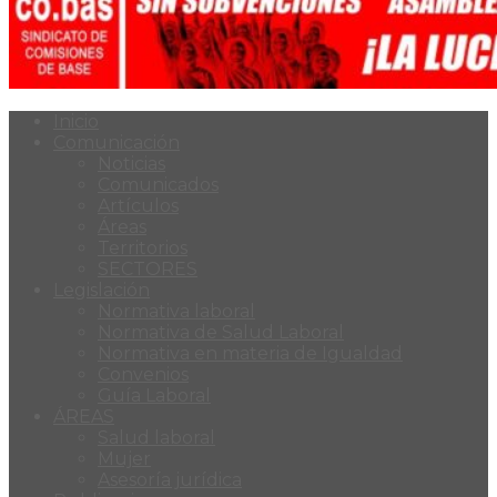
Inicio
Comunicación
Noticias
Comunicados
Artículos
Áreas
Territorios
SECTORES
Legislación
Normativa laboral
Normativa de Salud Laboral
Normativa en materia de Igualdad
Convenios
Guía Laboral
ÁREAS
Salud laboral
Mujer
Asesoría jurídica