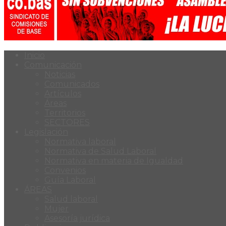
Inicio
Comunicación
Noticias
Comunicados
Artículos
Áreas
Territorios
SECTORES
Legislación
Normativa laboral
Normativa de Salud Laboral
Normativa en materia de Igualdad
Convenios
Guía Laboral
ÁREAS
Salud laboral
Mujer
Asesoría jurídica