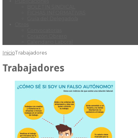
Publicaciones
BOLETÍN SINDICAL
FICHAS INFORMATIVAS
Guía del Delegado/a
Otros
Convocatorias
Corazón Obrero
Calendario Laboral
Inicio
Trabajadores
Trabajadores