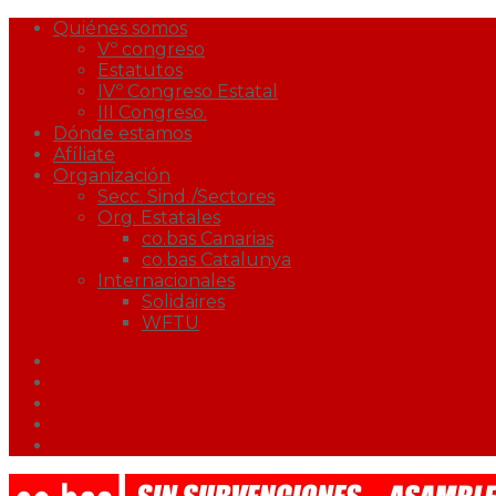
Quiénes somos
Vº congreso
Estatutos
IVº Congreso Estatal
III Congreso.
Dónde estamos
Afíliate
Organización
Secc. Sind./Sectores
Org. Estatales
co.bas Canarias
co.bas Catalunya
Internacionales
Solidaires
WFTU
Facebook
Twitter
Youtube
Correo
Podcast