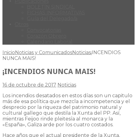
Publicaciones
BOLETÍN SINDICAL
FICHAS INFORMATIVAS
Guía del Delegado/a
Otros
Convocatorias
Corazón Obrero
Calendario Laboral
Inicio
Noticias y Comunicados
Noticias
¡INCENDIOS
NUNCA MAIS!
¡INCENDIOS NUNCA MAIS!
16 de octubre de 2017
Noticias
Los incendios desatados en estos días son un capitulo
más de esa política que mezcla a incompetencia y el
desprecio por la riqueza del patrimonio natural y
cultural gallego que destila la Xunta del PP. Así,
mientras Feijoo rinde pleitesía al monarca y la
«España», Galiza arde por los cuatro costados.
Hace años que el actual presidente de la Xunta,