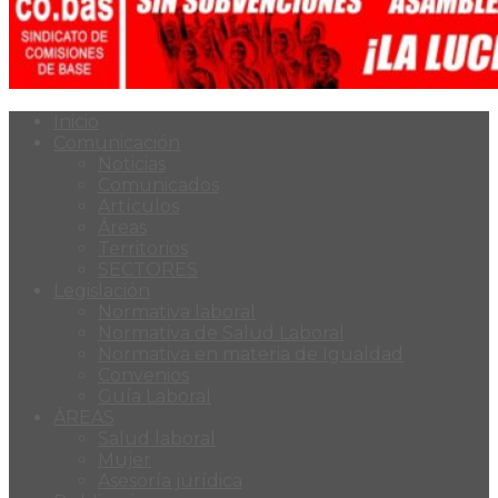
Inicio
Comunicación
Noticias
Comunicados
Artículos
Áreas
Territorios
SECTORES
Legislación
Normativa laboral
Normativa de Salud Laboral
Normativa en materia de Igualdad
Convenios
Guía Laboral
ÁREAS
Salud laboral
Mujer
Asesoría jurídica