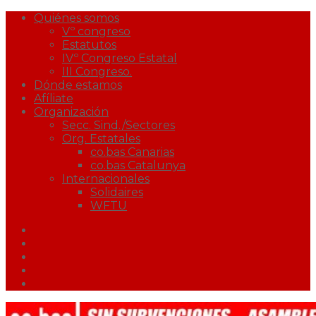
Quiénes somos
Vº congreso
Estatutos
IVº Congreso Estatal
III Congreso.
Dónde estamos
Afíliate
Organización
Secc. Sind./Sectores
Org. Estatales
co.bas Canarias
co.bas Catalunya
Internacionales
Solidaires
WFTU
Facebook
Twitter
Youtube
Correo
Podcast