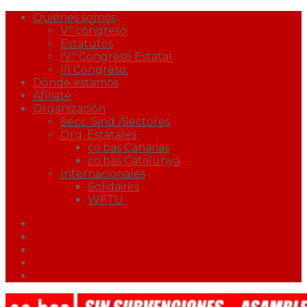
Quiénes somos
Vº congreso
Estatutos
IVº Congreso Estatal
III Congreso.
Dónde estamos
Afíliate
Organización
Secc. Sind./Sectores
Org. Estatales
co.bas Canarias
co.bas Catalunya
Internacionales
Solidaires
WFTU
Facebook
Twitter
Youtube
Correo
Podcast