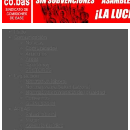
Inicio
Comunicación
Noticias
Comunicados
Artículos
Áreas
Territorios
SECTORES
Legislación
Normativa laboral
Normativa de Salud Laboral
Normativa en materia de Igualdad
Convenios
Guía Laboral
ÁREAS
Salud laboral
Mujer
Asesoría jurídica