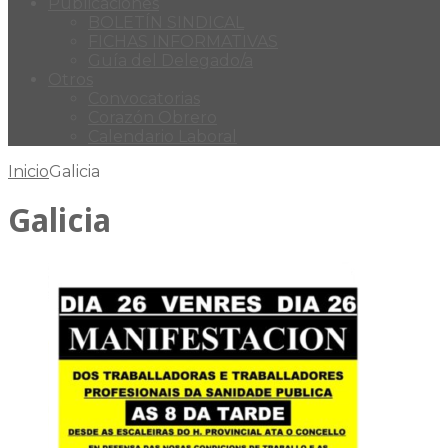
Publicaciones
BOLETÍN SINDICAL
FICHAS INFORMATIVAS
Guía del Delegado/a
Otros
Convocatorias
Corazón Obrero
Calendario Laboral
Inicio
Galicia
Galicia