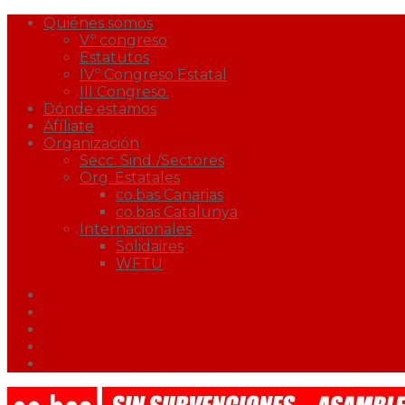
Quiénes somos
Vº congreso
Estatutos
IVº Congreso Estatal
III Congreso.
Dónde estamos
Afíliate
Organización
Secc. Sind./Sectores
Org. Estatales
co.bas Canarias
co.bas Catalunya
Internacionales
Solidaires
WFTU
Facebook
Twitter
Youtube
Correo
Podcast