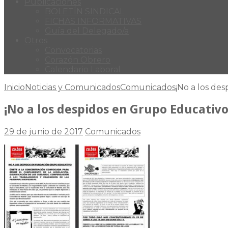
Publicaciones
BOLETÍN SINDICAL
FICHAS INFORMATIVAS
Guía del Delegado/a
Otros
Convocatorias
Corazón Obrero
Calendario Laboral
Inicio
Noticias y Comunicados
Comunicados
¡No a los de
¡No a los despidos en Grupo Educativo
29 de junio de 2017
Comunicados