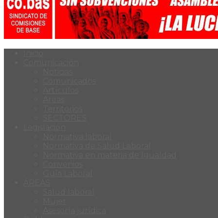
Inicio
Comunicación
Noticias
Comunicados
Artículos
Áreas
Territorios
SECTORES
Legislación
Normativa laboral
Normativa de Salud Laboral
Normativa en materia de Igualdad
Convenios
Guía Laboral
ÁREAS
Salud laboral
Mujer
Asesoría jurídica