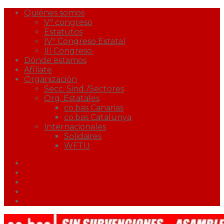
Quiénes somos
Vº congreso
Estatutos
IVº Congreso Estatal
III Congreso.
Dónde estamos
Afíliate
Organización
Secc. Sind./Sectores
Org. Estatales
co.bas Canarias
co.bas Catalunya
Internacionales
Solidaires
WFTU
Facebook
Twitter
Youtube
Correo
Podcast