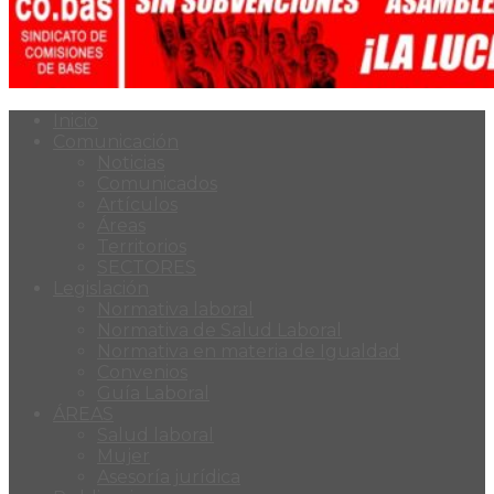
Inicio
Comunicación
Noticias
Comunicados
Artículos
Áreas
Territorios
SECTORES
Legislación
Normativa laboral
Normativa de Salud Laboral
Normativa en materia de Igualdad
Convenios
Guía Laboral
ÁREAS
Salud laboral
Mujer
Asesoría jurídica