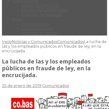
Publicaciones
BOLETÍN SINDICAL
FICHAS INFORMATIVAS
Guía del Delegado/a
Otros
Convocatorias
Corazón Obrero
Calendario Laboral
Inicio
Noticias y Comunicados
Comunicados
La lucha de
las y los empleados públicos en fraude de ley, en la
encrucijada.
La lucha de las y los empleados
públicos en fraude de ley, en la
encrucijada.
25 de enero de 2019
Comunicados