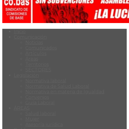
Inicio
Comunicación
Noticias
Comunicados
Artículos
Áreas
Territorios
SECTORES
Legislación
Normativa laboral
Normativa de Salud Laboral
Normativa en materia de Igualdad
Convenios
Guía Laboral
ÁREAS
Salud laboral
Mujer
Asesoría jurídica