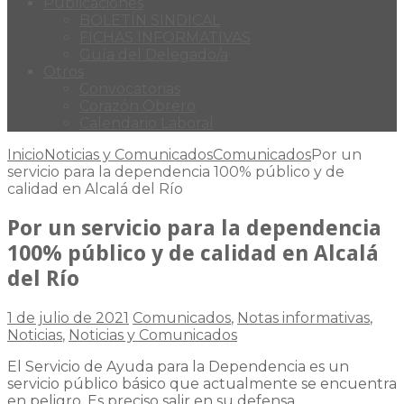
Publicaciones
BOLETÍN SINDICAL
FICHAS INFORMATIVAS
Guía del Delegado/a
Otros
Convocatorias
Corazón Obrero
Calendario Laboral
Inicio
Noticias y Comunicados
Comunicados
Por un
servicio para la dependencia 100% público y de
calidad en Alcalá del Río
Por un servicio para la dependencia
100% público y de calidad en Alcalá
del Río
1 de julio de 2021
Comunicados
,
Notas informativas
,
Noticias
,
Noticias y Comunicados
El Servicio de Ayuda para la Dependencia es un
servicio público básico que actualmente se encuentra
en peligro. Es preciso salir en su defensa.