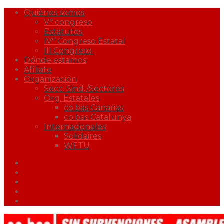
Quiénes somos
Vº congreso
Estatutos
IVº Congreso Estatal
III Congreso.
Dónde estamos
Afíliate
Organización
Secc. Sind./Sectores
Org. Estatales
co.bas Canarias
co.bas Catalunya
Internacionales
Solidaires
WFTU
Facebook
Twitter
Youtube
Correo
Podcast