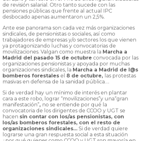
de revisión salarial. Otro tanto sucede con las
pensiones públicas que frente al actual IPC
desbocado apenas aumentaron un 2,5%.
Ante ese panorama son cada vez más organizaciones
sindicales, de pensionistas o sociales, así como
trabajadores de empresas y/o sectores los que vienen
ya protagonizando luchas y convocatorias de
movilizaciones. Valgan como muestra la
Marcha a
Madrid del pasado 15 de octubre
convocada por las
organizaciones pensionistas y apoyada por muchas
organizaciones sindicales, la
Marcha a Madrid de l@s
bomberos forestales
el
8 de octubre,
las protestas
masivas en defensa de la sanidad pública….
Si de verdad hay un mínimo de interés en plantar
cara a este robo, lograr “movilizaciones”y una“gran
manifestación”
,
no se entiende por qué la
convocatoria de los dirigentes de CCOO y UGT se
hacen
sin contar con los/as pensionistas, con
los/as bomberos forestales, con el resto de
organizaciones sindicales…
Si de verdad quiere
lograrse una gran respuesta social a esta situación
¿por qué quienes como CCOO y UGT son mayoría en