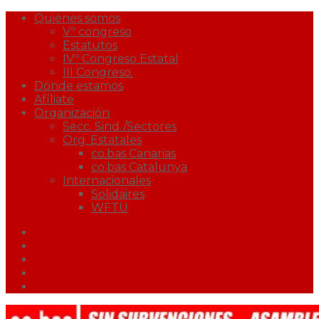
Quiénes somos
Vº congreso
Estatutos
IVº Congreso Estatal
III Congreso.
Dónde estamos
Afíliate
Organización
Secc. Sind./Sectores
Org. Estatales
co.bas Canarias
co.bas Catalunya
Internacionales
Solidaires
WFTU
Facebook
Twitter
Youtube
Correo
Podcast