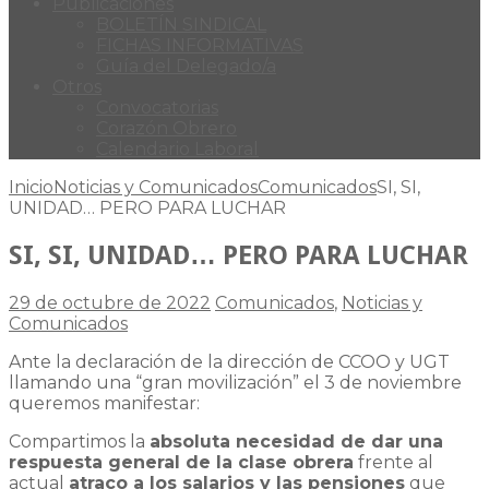
Publicaciones
BOLETÍN SINDICAL
FICHAS INFORMATIVAS
Guía del Delegado/a
Otros
Convocatorias
Corazón Obrero
Calendario Laboral
Inicio
Noticias y Comunicados
Comunicados
SI, SI,
UNIDAD… PERO PARA LUCHAR
SI, SI, UNIDAD… PERO PARA LUCHAR
29 de octubre de 2022
Comunicados
,
Noticias y
Comunicados
Ante la declaración de la dirección de CCOO y UGT
llamando una “gran movilización” el 3 de noviembre
queremos manifestar:
Compartimos la
absoluta necesidad de dar una
respuesta general de la clase obrera
frente al
actual
atraco a los salarios y las pensiones
que