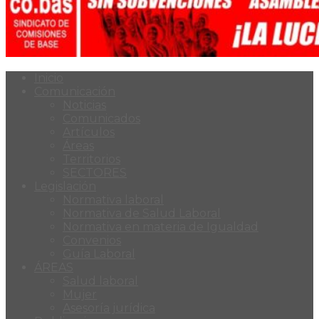
Inicio
Comunicación
Noticias
Comunicados
Artículos
Áreas
Territorios
SECTORES
Legislación
Normativa laboral
Normativa de Salud Laboral
Normativa en materia de Igualdad
Convenios
Guía Laboral
ÁREAS
Salud laboral
Mujer
Asesoría jurídica