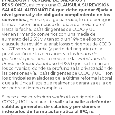
INMEDIATA Y GENERAL DE SALARIOS Y
PENSIONES,
así como una
CLÁUSULA SU REVISIÓN
SALARIAL AUTOMÁTICA que debe quedar fijada a
nivel general y de obligado complimiento en los
convenios.
¿Es este, o algo parecido, lo que persigue
la movilización anunciada del día 3 de noviembre?
Hasta la fecha, los/as dirigentes de CCOO y UGT
vienen firmando convenios con una media de
aumento del 2,6% y y tan solo un 14% de ellos con
cláusula de revisión salarial; los/as dirigentes de CCOO
y UGT son vanguardia (y parte del negocio) en la
privatización de las pensiones vía los
fondos de
gestión de pensiones
o mediante las
Entidades de
Previsión Social Voluntaria
(EPSV) que se firman en
los convenios; donde se profundiza la privatización de
las pensiones vía.; los/as dirigentes de CCOO y UGT son
los principales avaladores de la última reforma laboral
que a la única fijeza que realmente garantiza es la de
ser pobre a tiempo completo.
Si pese a ese
currículum sindical
los dirigentes de
CCOO y UGT hablaran de
salir a la calle a defender
subidas generales de salarios y pensiones e
indexarlos de forma automática al IPC,
no