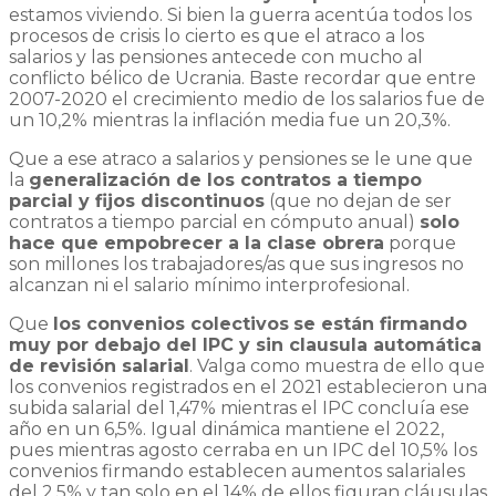
estamos viviendo. Si bien la guerra acentúa todos los
procesos de crisis lo cierto es que el atraco a los
salarios y las pensiones antecede con mucho al
conflicto bélico de Ucrania. Baste recordar que entre
2007-2020 el crecimiento medio de los salarios fue de
un 10,2% mientras la inflación media fue un 20,3%.
Que a ese atraco a salarios y pensiones se le une que
la
generalización de los contratos a tiempo
parcial y fijos discontinuos
(que no dejan de ser
contratos a tiempo parcial en cómputo anual)
solo
hace que empobrecer a la clase obrera
porque
son millones los trabajadores/as que sus ingresos no
alcanzan ni el salario mínimo interprofesional.
Que
los convenios colectivos
se están firmando
muy por debajo del IPC y sin clausula automática
de revisión salarial
. Valga como muestra de ello que
los convenios registrados en el 2021 establecieron una
subida salarial del 1,47% mientras el IPC concluía ese
año en un 6,5%. Igual dinámica mantiene el 2022,
pues mientras agosto cerraba en un IPC del 10,5% los
convenios firmando establecen aumentos salariales
del 2,5% y tan solo en el 14% de ellos figuran cláusulas