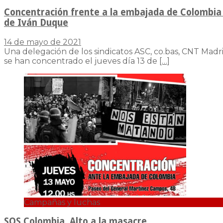
Concentración frente a la embajada de Colombia 
de Iván Duque
14 de mayo de 2021
Una delegación de los sindicatos ASC, co.bas, CNT Madri
se han concentrado el jueves día 13 de
[…]
Campañas y luchas
SOS Colombia. Alto a la masacre