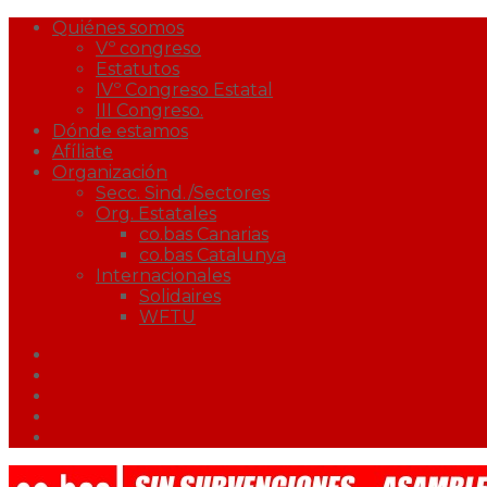
Quiénes somos
Vº congreso
Estatutos
IVº Congreso Estatal
III Congreso.
Dónde estamos
Afíliate
Organización
Secc. Sind./Sectores
Org. Estatales
co.bas Canarias
co.bas Catalunya
Internacionales
Solidaires
WFTU
Facebook
Twitter
Youtube
Correo
Podcast