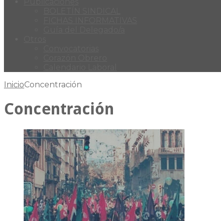
Publicaciones
BOLETÍN SINDICAL
FICHAS INFORMATIVAS
Guía del Delegado/a
Otros
Convocatorias
Corazón Obrero
Calendario Laboral
Inicio
Concentración
Concentración