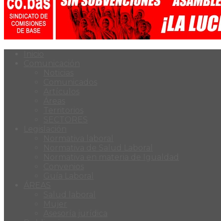
Inicio
Comunicación
Noticias
Comunicados
Artículos
Áreas
Territorios
SECTORES
Legislación
Normativa laboral
Normativa de Salud Laboral
Normativa en materia de Igualdad
Convenios
Guía Laboral
ÁREAS
Salud laboral
Mujer
Asesoría jurídica