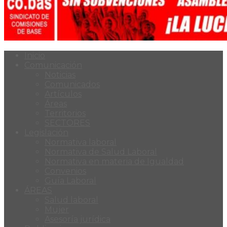
Inicio
Comunicación
Noticias
Comunicados
Artículos
Áreas
Territorios
SECTORES
Legislación
Normativa laboral
Normativa de Salud Laboral
Normativa en materia de Igualdad
Convenios
Guía Laboral
ÁREAS
Salud laboral
Mujer
Asesoría jurídica