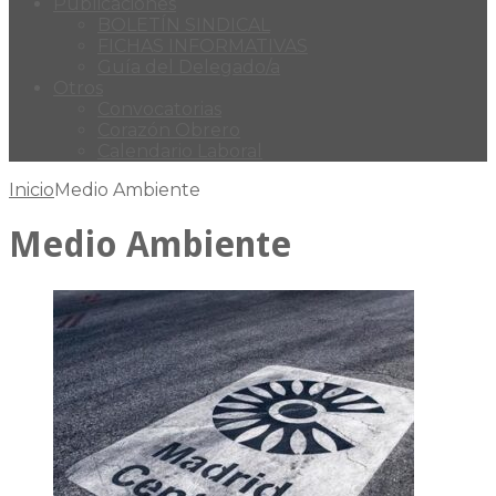
Publicaciones
BOLETÍN SINDICAL
FICHAS INFORMATIVAS
Guía del Delegado/a
Otros
Convocatorias
Corazón Obrero
Calendario Laboral
Inicio
Medio Ambiente
Medio Ambiente