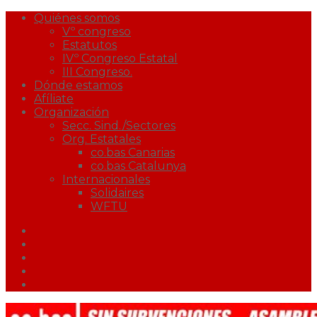
Quiénes somos
Vº congreso
Estatutos
IVº Congreso Estatal
III Congreso.
Dónde estamos
Afíliate
Organización
Secc. Sind./Sectores
Org. Estatales
co.bas Canarias
co.bas Catalunya
Internacionales
Solidaires
WFTU
Facebook
Twitter
Youtube
Correo
Podcast