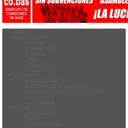
Inicio
Comunicación
Noticias
Comunicados
Artículos
Áreas
Territorios
SECTORES
Legislación
Normativa laboral
Normativa de Salud Laboral
Normativa en materia de Igualdad
Convenios
Guía Laboral
ÁREAS
Salud laboral
Mujer
Asesoría jurídica