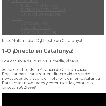
Publicaciones
BOLETÍN SINDICAL
FICHAS INFORMATIVAS
Guía del Delegado/a
Otros
Convocatorias
Corazón Obrero
Calendario Laboral
Inicio
Multimedia
1-O ¡Directo en Catalunya!
1-O ¡Directo en Catalunya!
1 de octubre de 2017
Multimedia
,
Videos
Se ha constituido la Agencia de Comunicación
Popular para transmitir en directo video y radio las
novedades de y sobre el Referéndum en Catalunya.
Para enviar novedades y comunicados, contacto
directo 938216669