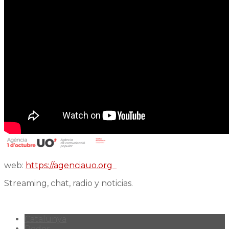
web:
https://agenciauo.org
Streaming, chat, radio y noticias.
Catalunya
Redes