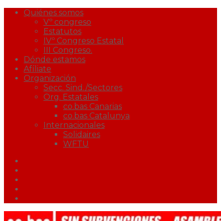
Quiénes somos
Vº congreso
Estatutos
IVº Congreso Estatal
III Congreso.
Dónde estamos
Afíliate
Organización
Secc. Sind./Sectores
Org. Estatales
co.bas Canarias
co.bas Catalunya
Internacionales
Solidaires
WFTU
Facebook
Twitter
Youtube
Correo
Podcast