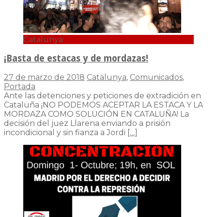
Catalunya
¡Basta de estacas y de mordazas!
27 de marzo de 2018
Catalunya
,
Comunicados
,
Portada
Ante las detenciones y peticiones de extradición en
Cataluña ¡NO PODEMOS ACEPTAR LA ESTACA Y LA
MORDAZA COMO SOLUCIÓN EN CATALUÑA! La
decisión del juez Llarena enviando a prisión
incondicional y sin fianza a Jordi
[…]