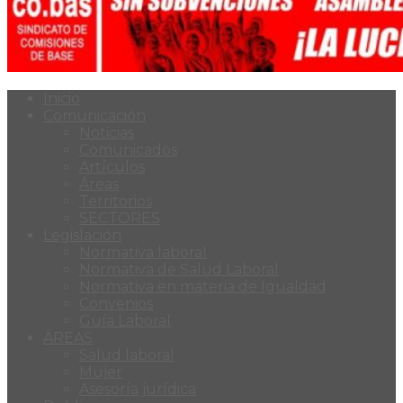
Inicio
Comunicación
Noticias
Comunicados
Artículos
Áreas
Territorios
SECTORES
Legislación
Normativa laboral
Normativa de Salud Laboral
Normativa en materia de Igualdad
Convenios
Guía Laboral
ÁREAS
Salud laboral
Mujer
Asesoría jurídica