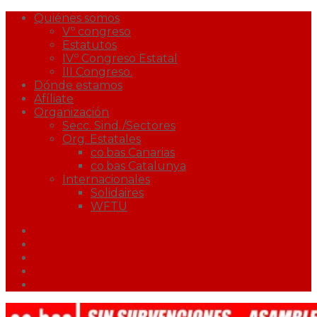
Quiénes somos
Vº congreso
Estatutos
IVº Congreso Estatal
III Congreso.
Dónde estamos
Afíliate
Organización
Secc. Sind./Sectores
Org. Estatales
co.bas Canarias
co.bas Catalunya
Internacionales
Solidaires
WFTU
Facebook
Twitter
Youtube
Correo
Podcast