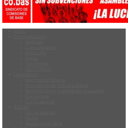
Inicio
Comunicación
Noticias
Comunicados
Artículos
Áreas
Territorios
SECTORES
Legislación
Normativa laboral
Normativa de Salud Laboral
Normativa en materia de Igualdad
Convenios
Guía Laboral
ÁREAS
Salud laboral
Mujer
Asesoría jurídica