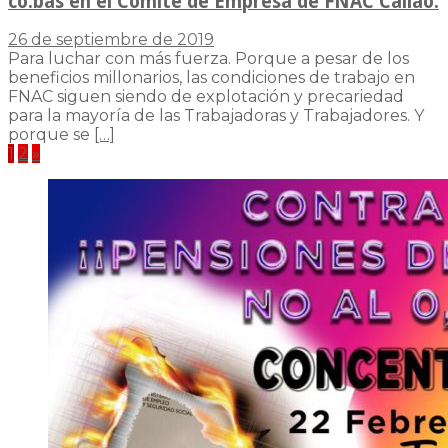
co.bas en el Comité de Empresa de FNAC Callao.
26 de septiembre de 2019
Para luchar con más fuerza. Porque a pesar de los
beneficios millonarios, las condiciones de trabajo en
FNAC siguen siendo de explotación y precariedad
para la mayoría de las Trabajadoras y Trabajadores. Y
porque se
[…]
Paginación
1
2
»
de
entradas