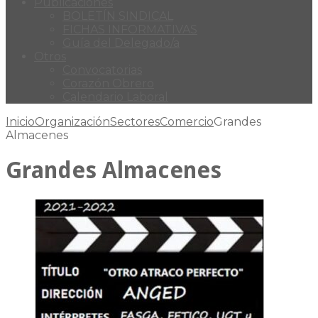
Publicaciones
BOLETÍN SINDICAL
FICHAS INFORMATIVAS
Guía del Delegado/a
Otros
Convocatorias
Corazón Obrero
Calendario Laboral
Inicio
Organización
Sectores
Comercio
Grandes
Almacenes
Grandes Almacenes