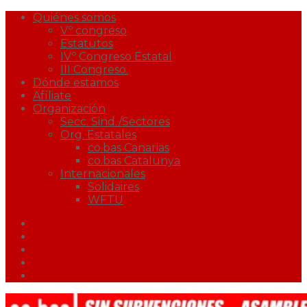
Quiénes somos
Vº congreso
Estatutos
IVº Congreso Estatal
III Congreso.
Dónde estamos
Afíliate
Organización
Secc. Sind./Sectores
Org. Estatales
co.bas Canarias
co.bas Catalunya
Internacionales
Solidaires
WFTU
Facebook
Twitter
Youtube
Correo
Podcast