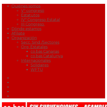
Quiénes somos
Vº congreso
Estatutos
IVº Congreso Estatal
III Congreso.
Dónde estamos
Afíliate
Organización
Secc. Sind./Sectores
Org. Estatales
co.bas Canarias
co.bas Catalunya
Internacionales
Solidaires
WFTU
Facebook
Twitter
Youtube
Correo
Podcast