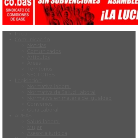
Inicio
Comunicación
Noticias
Comunicados
Artículos
Áreas
Territorios
SECTORES
Legislación
Normativa laboral
Normativa de Salud Laboral
Normativa en materia de Igualdad
Convenios
Guía Laboral
ÁREAS
Salud laboral
Mujer
Asesoría jurídica