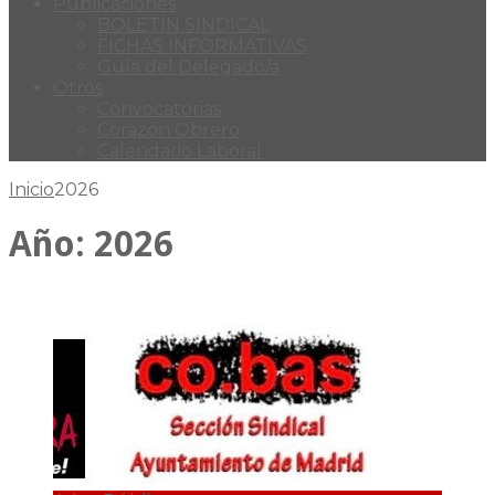
Publicaciones
BOLETÍN SINDICAL
FICHAS INFORMATIVAS
Guía del Delegado/a
Otros
Convocatorias
Corazón Obrero
Calendario Laboral
Inicio
2026
Año:
2026