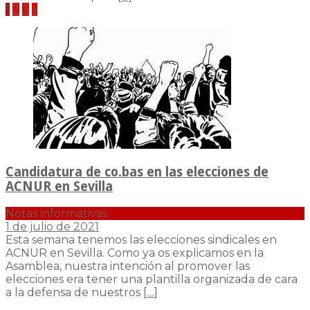
Paginación
1
2
3
»
de
entradas
Candidatura de co.bas en las elecciones de
ACNUR en Sevilla
Notas informativas
1 de julio de 2021
Esta semana tenemos las elecciones sindicales en
ACNUR en Sevilla. Como ya os explicamos en la
Asamblea, nuestra intención al promover las
elecciones era tener una plantilla organizada de cara
a la defensa de nuestros
[…]